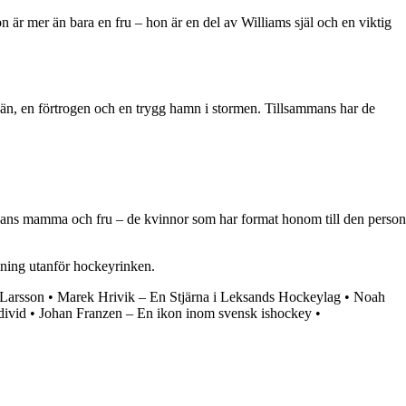
n är mer än bara en fru – hon är en del av Williams själ och en viktig
 vän, en förtrogen och en trygg hamn i stormen. Tillsammans har de
 hans mamma och fru – de kvinnor som har format honom till den person
lning utanför hockeyrinken.
Larsson
•
Marek Hrivik – En Stjärna i Leksands Hockeylag
•
Noah
divid
•
Johan Franzen – En ikon inom svensk ishockey
•