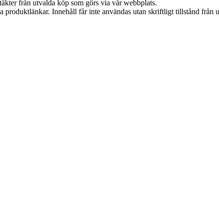
ntäkter från utvalda köp som görs via vår webbplats.
ia produktlänkar. Innehåll får inte användas utan skriftligt tillstånd frå