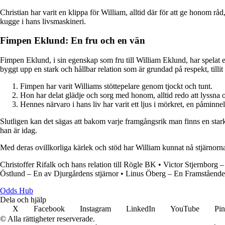
Christian har varit en klippa för William, alltid där för att ge honom 
kugge i hans livsmaskineri.
Fimpen Eklund: En fru och en vän
Fimpen Eklund, i sin egenskap som fru till William Eklund, har spelat 
byggt upp en stark och hållbar relation som är grundad på respekt, tillit
Fimpen har varit Williams stöttepelare genom tjockt och tunt.
Hon har delat glädje och sorg med honom, alltid redo att lyssna 
Hennes närvaro i hans liv har varit ett ljus i mörkret, en påminnel
Slutligen kan det sägas att bakom varje framgångsrik man finns en sta
han är idag.
Med deras ovillkorliga kärlek och stöd har William kunnat nå stjärnorn
Christoffer Rifalk och hans relation till Rögle BK
•
Victor Stjernborg 
Östlund – En av Djurgårdens stjärnor
•
Linus Öberg – En Framstående
Odds Hub
Dela och hjälp
X
Facebook
Instagram
LinkedIn
YouTube
Pin
© Alla rättigheter reserverade.