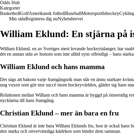
Odds Hub
Kategorier
Basketboll
Golf
Amerikansk fotboll
Baseball
Motorsport
Ishockey
Cyklin
Min sida
Registrera dig nu
Nyhetsbrevet
William Eklund: En stjärna på is
William Eklund, en av Sveriges mest lovande hockeytalanger, har snabbt
det en annan sida av honom som inte alltid syns offentligt – hans starka b
William Eklund och hans mamma
Det sägs att bakom varje framgångsrik man står en ännu starkare kvinna
ung vuxen som gör stor succé inom hockeyvärlden, gläder sig hans mamm
Relationen mellan William och hans mamma är byggd på ömsesidig respek
nycklarna till hans framgång.
Christian Eklund – mer än bara en fru
Christian Eklund är inte bara William Eklunds fru, hon är också hans bäs
den starka och oövervinnliga kärleken som binder dem samman.