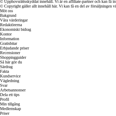
© Upphovsrättsskyddat innehåll. Vi är en affiliate-partner och kan få i
© Copyright gäller allt innehåll här. Vi kan få en del av försäljningen v
Möt oss
Bakgrund
Våra värderingar
Redaktörerna
Ekonomiskt bidrag
Kontor
Information
Gratisbitar
Erbjudande priser
Recensioner
Shoppingguider
Så här gör du
Särdrag
Fakta
Kundservice
Vägledning
Svar
Arbetsannonser
Dela ett tips
Profil
Min tillgång
Medlemskap
Priser