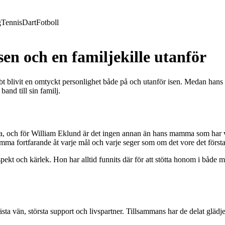
g
Tennis
Dart
Fotboll
en och en familjekille utanför
 blivit en omtyckt personlighet både på och utanför isen. Medan hans pr
and till sin familj.
, och för William Eklund är det ingen annan än hans mamma som har varit
a fortfarande åt varje mål och varje seger som om det vore det första
t och kärlek. Hon har alltid funnits där för att stötta honom i både m
ta vän, största support och livspartner. Tillsammans har de delat glädje