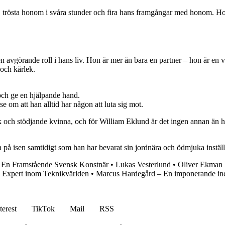
råd, trösta honom i svåra stunder och fira hans framgångar med honom. Ho
en avgörande roll i hans liv. Hon är mer än bara en partner – hon är en
 och kärlek.
och ge en hjälpande hand.
se om att han alltid har någon att luta sig mot.
rk och stödjande kvinna, och för William Eklund är det ingen annan än
a på isen samtidigt som han har bevarat sin jordnära och ödmjuka instäl
– En Framstående Svensk Konstnär
•
Lukas Vesterlund
•
Oliver Ekman 
 Expert inom Teknikvärlden
•
Marcus Hardegård – En imponerande in
terest
TikTok
Mail
RSS