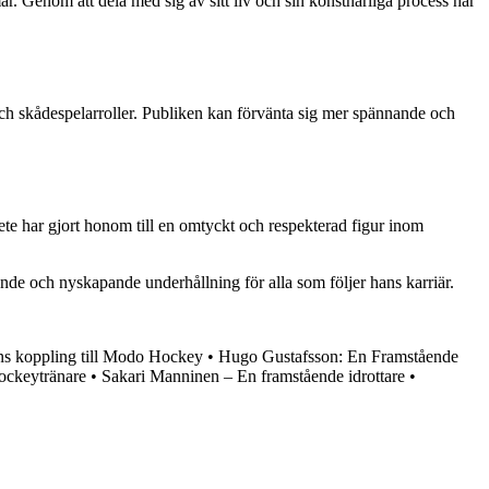
. Genom att dela med sig av sitt liv och sin konstnärliga process har
ch skådespelarroller. Publiken kan förvänta sig mer spännande och
te har gjort honom till en omtyckt och respekterad figur inom
nde och nyskapande underhållning för alla som följer hans karriär.
ns koppling till Modo Hockey
•
Hugo Gustafsson: En Framstående
ockeytränare
•
Sakari Manninen – En framstående idrottare
•