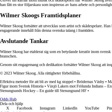
Utöver sin karriär inom musik och skådespeleri har Wilmer Skoog även e
han fått en stor följarskara som inspireras av hans arbete och personligh
Wilmer Skoogs Framtidsplaner
Wilmer Skoog fortsätter att utvecklas som artist och skådespelare. Ha
engagerande innehåll från denna svenska talang i framtiden.
Avslutande Tankar
Wilmer Skoog har etablerat sig som en betydande kreatör inom svensk u
branschen.
Genom sitt engagemang och dedikation fortsätter Wilmer Skoog att inspi
© 2023 Wilmer Skoog. Alla rättigheter förbehållna.
Effektiva metoder för att bli av med kg stoppel
•
Brödernas Väsby
•
Ma
Figur inom Svensk Historia
•
Växjö Lakers mot Frölunda Indians – En 
Stenungsunds Hockey – En guide till Stenungsund HF
•
Odds Hub
Dela och hjälp
X
Facebook
Instagram
LinkedIn
YouTube
Pin