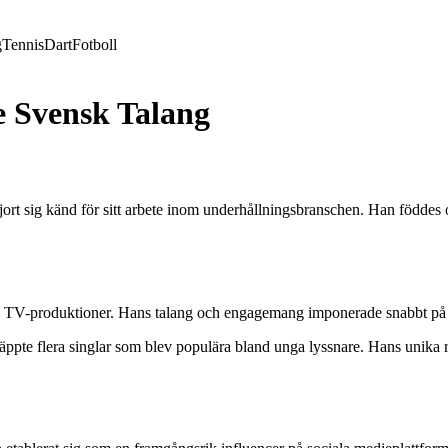
g
Tennis
Dart
Fotboll
 Svensk Talang
jort sig känd för sitt arbete inom underhållningsbranschen. Han föddes
 TV-produktioner. Hans talang och engagemang imponerade snabbt på bra
äppte flera singlar som blev populära bland unga lyssnare. Hans unika