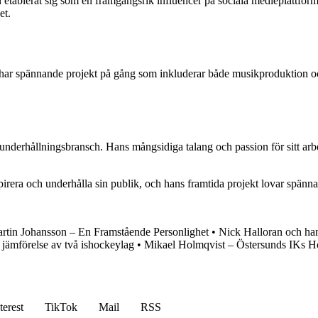
tablerat sig som en framgångsrik influencer på sociala medieplattformar
et.
n har spännande projekt på gång som inkluderar både musikproduktion o
nderhållningsbransch. Hans mångsidiga talang och passion för sitt arbe
rera och underhålla sin publik, och hans framtida projekt lovar spänna
rtin Johansson – En Framstående Personlighet
•
Nick Halloran och ha
jämförelse av två ishockeylag
•
Mikael Holmqvist – Östersunds IKs H
terest
TikTok
Mail
RSS