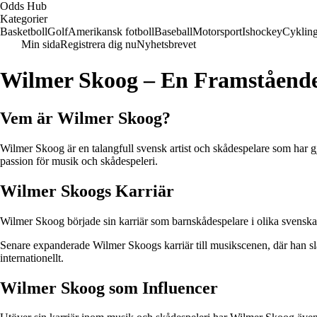
Odds Hub
Kategorier
Basketboll
Golf
Amerikansk fotboll
Baseball
Motorsport
Ishockey
Cyklin
Min sida
Registrera dig nu
Nyhetsbrevet
Wilmer Skoog – En Framstående
Vem är Wilmer Skoog?
Wilmer Skoog är en talangfull svensk artist och skådespelare som har g
passion för musik och skådespeleri.
Wilmer Skoogs Karriär
Wilmer Skoog började sin karriär som barnskådespelare i olika svenska
Senare expanderade Wilmer Skoogs karriär till musikscenen, där han sl
internationellt.
Wilmer Skoog som Influencer