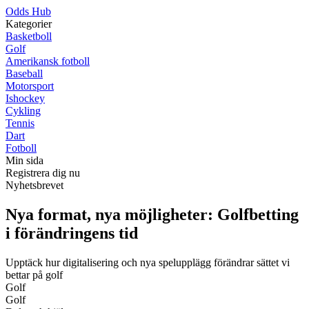
Odds Hub
Kategorier
Basketboll
Golf
Amerikansk fotboll
Baseball
Motorsport
Ishockey
Cykling
Tennis
Dart
Fotboll
Min sida
Registrera dig nu
Nyhetsbrevet
Nya format, nya möjligheter: Golfbetting
i förändringens tid
Upptäck hur digitalisering och nya spelupplägg förändrar sättet vi
bettar på golf
Golf
Golf