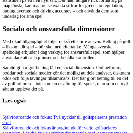
statistiken på ett helt nytt sätt. Där man tidigare fick förlita sig på
magkänsla, kan man nu se exakta siffror för greens in regulation,
putting average och driving accuracy – och använda dem som
underlag för sina spel.
Sociala och ansvarsfulla dimensioner
Med ökad tillgänglighet följer också ett större ansvar. Betting på golf
– liksom allt spel – bör ske med eftertanke. Många svenska
spelbolag erbjuder i dag verktyg för ansvarsfullt spel, som hjälper
användare att sätta gränser och behålla kontrollen.
Samtidigt har golfbetting fått en social dimension. Onlineforum,
poddar och sociala medier gör det möjligt att dela analyser, diskutera
odds och följa tävlingar tillsammans. Det har gjort betting till en del
av golfkulturen – inte som en ersättning för spelet, utan som ett nytt
sätt att uppleva det på.
Læs også:
Självförtroende och fokus: Två nycklar till golfspelarens prestation
Golf
Självförtroende och fokus är avgörande för varje golfspelares