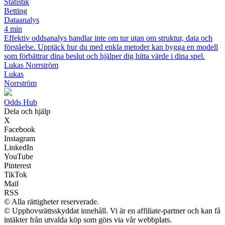
Statistik
Betting
Dataanalys
4 min
Effektiv oddsanalys handlar inte om tur utan om struktur, data och
förståelse. Upptäck hur du med enkla metoder kan bygga en modell
som förbättrar dina beslut och hjälper dig hitta värde i dina spel.
Lukas Norrström
Lukas
Norrström
Odds Hub
Dela och hjälp
X
Facebook
Instagram
LinkedIn
YouTube
Pinterest
TikTok
Mail
RSS
© Alla rättigheter reserverade.
© Upphovsrättsskyddat innehåll. Vi är en affiliate-partner och kan få
intäkter från utvalda köp som görs via vår webbplats.