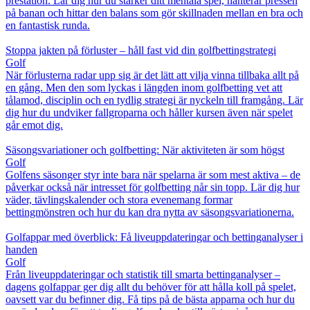
prestation. Lär dig hur du stärker ditt mentala spel, hanterar pressen
på banan och hittar den balans som gör skillnaden mellan en bra och
en fantastisk runda.
Stoppa jakten på förluster – håll fast vid din golfbettingstrategi
Golf
När förlusterna radar upp sig är det lätt att vilja vinna tillbaka allt på
en gång. Men den som lyckas i längden inom golfbetting vet att
tålamod, disciplin och en tydlig strategi är nyckeln till framgång. Lär
dig hur du undviker fallgroparna och håller kursen även när spelet
går emot dig.
Säsongsvariationer och golfbetting: När aktiviteten är som högst
Golf
Golfens säsonger styr inte bara när spelarna är som mest aktiva – de
påverkar också när intresset för golfbetting når sin topp. Lär dig hur
väder, tävlingskalender och stora evenemang formar
bettingmönstren och hur du kan dra nytta av säsongsvariationerna.
Golfappar med överblick: Få liveuppdateringar och bettinganalyser i
handen
Golf
Från liveuppdateringar och statistik till smarta bettinganalyser –
dagens golfappar ger dig allt du behöver för att hålla koll på spelet,
oavsett var du befinner dig. Få tips på de bästa apparna och hur du