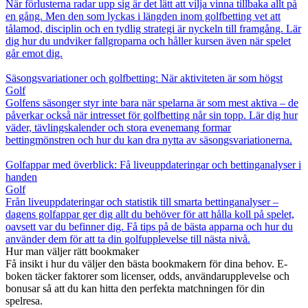
När förlusterna radar upp sig är det lätt att vilja vinna tillbaka allt på
en gång. Men den som lyckas i längden inom golfbetting vet att
tålamod, disciplin och en tydlig strategi är nyckeln till framgång. Lär
dig hur du undviker fallgroparna och håller kursen även när spelet
går emot dig.
Säsongsvariationer och golfbetting: När aktiviteten är som högst
Golf
Golfens säsonger styr inte bara när spelarna är som mest aktiva – de
påverkar också när intresset för golfbetting når sin topp. Lär dig hur
väder, tävlingskalender och stora evenemang formar
bettingmönstren och hur du kan dra nytta av säsongsvariationerna.
Golfappar med överblick: Få liveuppdateringar och bettinganalyser i
handen
Golf
Från liveuppdateringar och statistik till smarta bettinganalyser –
dagens golfappar ger dig allt du behöver för att hålla koll på spelet,
oavsett var du befinner dig. Få tips på de bästa apparna och hur du
använder dem för att ta din golfupplevelse till nästa nivå.
Hur man väljer rätt bookmaker
Få insikt i hur du väljer den bästa bookmakern för dina behov. E-
boken täcker faktorer som licenser, odds, användarupplevelse och
bonusar så att du kan hitta den perfekta matchningen för din
spelresa.