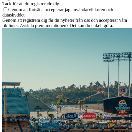
Tack för att du registrerade dig
Genom att fortsätta accepterar jag användarvillkoren och
dataskyddet.
Genom att registrera dig får du nyheter från oss och accepterar våra
riktlinjer. Avsluta prenumerationen? Det kan du enkelt göra.