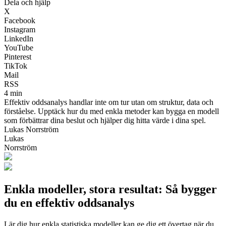
Dela och hjälp
X
Facebook
Instagram
LinkedIn
YouTube
Pinterest
TikTok
Mail
RSS
4 min
Effektiv oddsanalys handlar inte om tur utan om struktur, data och
förståelse. Upptäck hur du med enkla metoder kan bygga en modell
som förbättrar dina beslut och hjälper dig hitta värde i dina spel.
Lukas Norrström
Lukas
Norrström
Enkla modeller, stora resultat: Så bygger
du en effektiv oddsanalys
Lär dig hur enkla statistiska modeller kan ge dig ett övertag när du