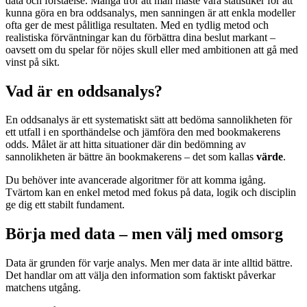
data och förståelse. Många tror att man måste vara statistiker för att
kunna göra en bra oddsanalys, men sanningen är att enkla modeller
ofta ger de mest pålitliga resultaten. Med en tydlig metod och
realistiska förväntningar kan du förbättra dina beslut markant –
oavsett om du spelar för nöjes skull eller med ambitionen att gå med
vinst på sikt.
Vad är en oddsanalys?
En oddsanalys är ett systematiskt sätt att bedöma sannolikheten för
ett utfall i en sporthändelse och jämföra den med bookmakerens
odds. Målet är att hitta situationer där din bedömning av
sannolikheten är bättre än bookmakerens – det som kallas
värde
.
Du behöver inte avancerade algoritmer för att komma igång.
Tvärtom kan en enkel metod med fokus på data, logik och disciplin
ge dig ett stabilt fundament.
Börja med data – men välj med omsorg
Data är grunden för varje analys. Men mer data är inte alltid bättre.
Det handlar om att välja den information som faktiskt påverkar
matchens utgång.