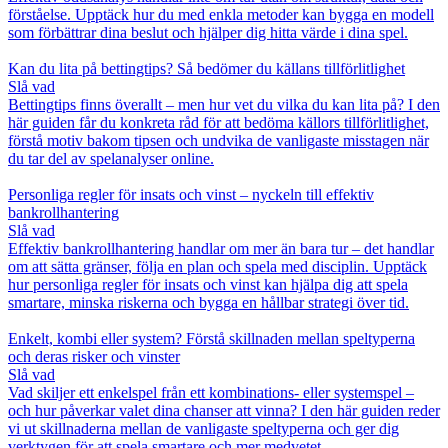
förståelse. Upptäck hur du med enkla metoder kan bygga en modell
som förbättrar dina beslut och hjälper dig hitta värde i dina spel.
Kan du lita på bettingtips? Så bedömer du källans tillförlitlighet
Slå vad
Bettingtips finns överallt – men hur vet du vilka du kan lita på? I den
här guiden får du konkreta råd för att bedöma källors tillförlitlighet,
förstå motiv bakom tipsen och undvika de vanligaste misstagen när
du tar del av spelanalyser online.
Personliga regler för insats och vinst – nyckeln till effektiv
bankrollhantering
Slå vad
Effektiv bankrollhantering handlar om mer än bara tur – det handlar
om att sätta gränser, följa en plan och spela med disciplin. Upptäck
hur personliga regler för insats och vinst kan hjälpa dig att spela
smartare, minska riskerna och bygga en hållbar strategi över tid.
Enkelt, kombi eller system? Förstå skillnaden mellan speltyperna
och deras risker och vinster
Slå vad
Vad skiljer ett enkelspel från ett kombinations- eller systemspel –
och hur påverkar valet dina chanser att vinna? I den här guiden reder
vi ut skillnaderna mellan de vanligaste speltyperna och ger dig
verktygen för att spela smartare och mer medvetet.