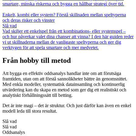
smartare, minska riskerna och bygga en hållbar strategi över tid.
Enkelt, kombi eller system? Förstå skillnaden mellan speltyperna
och deras risker och vinster
Slå vad
Vad skiljer ett enkelspel från ett kombinations- eller systemspel –
och hur påverkar valet dina chanser att vinna? I den här guiden reder
vi ut skillnaderna mellan de vanligaste speltyperna och ger dig
verktygen för att spela smartare och mer medvetet.
Från hobby till metod
Att bygga en effektiv oddsanalys handlar inte om att förutsäga
framtiden, utan om att förstå sannolikheter bättre än genomsnittet.
Med enkla modeller, systematisk datainsamling och kontinuerlig
utvärdering kan du skapa en metod som ger dig ett realistiskt och
analytiskt förhållningssätt till betting.
Det är inte magi – det är struktur. Och just därför kan även en enkel
modell leda till stora resultat.
Slå vad
Slå vad
Oddsanalys