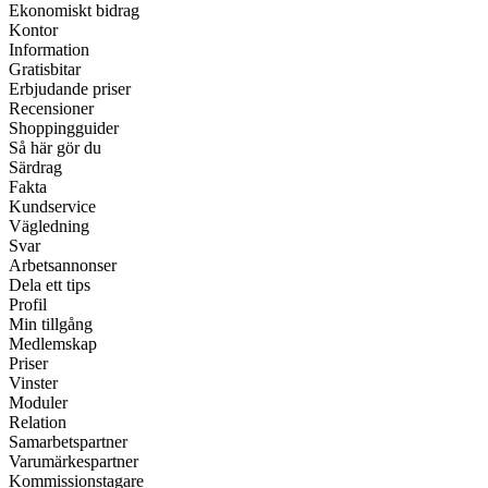
Ekonomiskt bidrag
Kontor
Information
Gratisbitar
Erbjudande priser
Recensioner
Shoppingguider
Så här gör du
Särdrag
Fakta
Kundservice
Vägledning
Svar
Arbetsannonser
Dela ett tips
Profil
Min tillgång
Medlemskap
Priser
Vinster
Moduler
Relation
Samarbetspartner
Varumärkespartner
Kommissionstagare