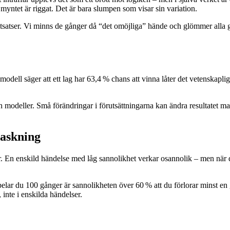
 myntet är riggat. Det är bara slumpen som visar sin variation.
slutsatser. Vi minns de gånger då “det omöjliga” hände och glömmer alla 
odell säger att ett lag har 63,4 % chans att vinna låter det vetenskapl
h modeller. Små förändringar i förutsättningarna kan ändra resultatet m
raskning
. En enskild händelse med låg sannolikhet verkar osannolik – men när d
 spelar du 100 gånger är sannolikheten över 60 % att du förlorar minst e
 inte i enskilda händelser.