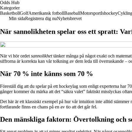
Odds Hub
Kategorier
Basketboll
Golf
Amerikansk fotboll
Baseball
Motorsport
Ishockey
Cyklin
Min sida
Registrera dig nu
Nyhetsbrevet
När sannolikheten spelar oss ett spratt: Va
När vi hör ordet
sannolikhet
tänker många på något exakt och matematiskt
siffrorna är korrekta kan vår tolkning av dem leda till överraskande –
När 70 % inte känns som 70 %
Föreställ dig att du spelar på ett hockeylag som enligt experterna har 7
gånger kommer du märka att det “säkra valet” faktiskt misslyckas oftar
Det här är ett klassiskt exempel på hur vår intuition inte alltid stämmer
fortfarande finns en chans på en av tio att det går fel.
Den mänskliga faktorn: Övertolkning och s
Ett annat problem är att vi minns resultat selektivt. När något osannolik