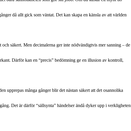
gånger då allt gick som väntat. Det kan skapa en känsla av att världen
igt och säkert. Men decimalerna ger inte nödvändigtvis mer sanning – de
arkant. Därför kan en “precis” bedömning ge en illusion av kontroll,
en upprepas många gånger blir det nästan säkert att det osannolika
n gång. Det är därför “sällsynta” händelser ändå dyker upp i verkligheten