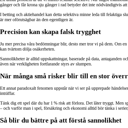
gånger och får krona sju gånger i rad betyder det inte nödvändigtvis att
I betting och aktiehandel kan detta selektiva minne leda till felaktiga 
är mer oförutsägbar än den egentligen är.
Precision kan skapa falsk trygghet
Ju mer precisa våra bedömningar blir, desto mer tror vi på dem. Om en m
kan tvärtom dölja osäkerheten.
Sannolikheter är alltid uppskattningar, baserade på data, antaganden oc
även när verkligheten fortfarande styrs av slumpen.
När många små risker blir till en stor över
Ett annat paradoxalt fenomen uppstår när vi ser på upprepade händelser
inträffar.
Tänk dig ett spel där du har 1 % risk att förlora. Det låter tryggt. Men
– och varför man i spel, försäkring och ekonomi alltid bör tänka i serier,
Så blir du bättre på att förstå sannolikhet