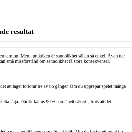
ade resultat
en tärning. Men i praktiken är sannolikhet sällan så enkel. Även när
t kan små missförstånd om sannolikhet få stora konsekvenser.
 det att laget förlorar tre av tio gånger. Om du upprepar spelet många
katta låga. Därför känns 90 % som “helt säkert”, trots att det
r det bara sannolikheten som gör sitt jobb. Om du kastar ett mynt tio