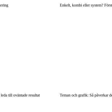
tering
Enkelt, kombi eller system? Först
eda till oväntade resultat
Teman och grafik: Så påverkar de