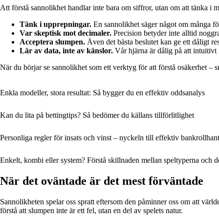
Att förstå sannolikhet handlar inte bara om siffror, utan om att tänka i
Tänk i upprepningar.
En sannolikhet säger något om många försö
Var skeptisk mot decimaler.
Precision betyder inte alltid noggr
Acceptera slumpen.
Även det bästa beslutet kan ge ett dåligt re
Lär av data, inte av känslor.
Vår hjärna är dålig på att intuitiv
När du börjar se sannolikhet som ett verktyg för att förstå osäkerhet – snar
Enkla modeller, stora resultat: Så bygger du en effektiv oddsanalys
Kan du lita på bettingtips? Så bedömer du källans tillförlitlighet
Personliga regler för insats och vinst – nyckeln till effektiv bankrollhan
Enkelt, kombi eller system? Förstå skillnaden mellan speltyperna och de
När det oväntade är det mest förväntade
Sannolikheten spelar oss spratt eftersom den påminner oss om att världen
förstå att slumpen inte är ett fel, utan en del av spelets natur.