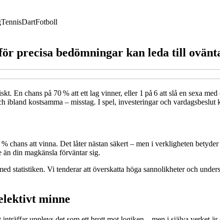
g
Tennis
Dart
Fotboll
rför precisa bedömningar kan leda till ovänt
. En chans på 70 % att ett lag vinner, eller 1 på 6 att slå en sexa med 
 och ibland kostsamma – misstag. I spel, investeringar och vardagsbeslu
0 % chans att vinna. Det låter nästan säkert – men i verkligheten betyder
e än din magkänsla förväntar sig.
 med statistiken. Vi tenderar att överskatta höga sannolikheter och unders
elektivt minne
t inträffar upplevs det som ett brott mot logiken – men i själva verket ä