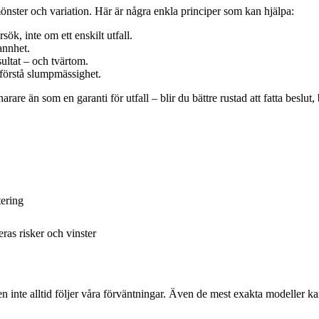
 mönster och variation. Här är några enkla principer som kan hjälpa:
k, inte om ett enskilt utfall.
annhet.
sultat – och tvärtom.
t förstå slumpmässighet.
are än som en garanti för utfall – blir du bättre rustad att fatta beslut, b
tering
ras risker och vinster
 inte alltid följer våra förväntningar. Även de mest exakta modeller kan 