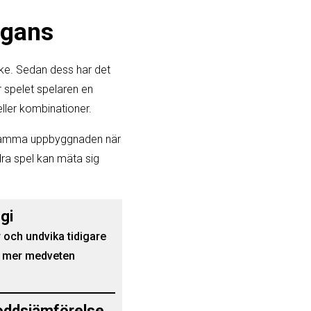
egans
ike. Sedan dess har det
r spelet spelaren en
eller kombinationer.
ngsamma uppbyggnaden när
ra spel kan mäta sig
gi
 och undvika tidigare
ch mer medveten
 oddsjämförelse