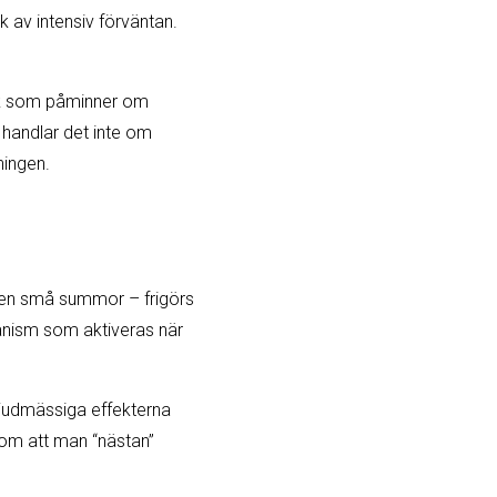
k av intensiv förväntan.
kick som påminner om
 handlar det inte om
ningen.
även små summor – frigörs
anism som aktiveras när
ljudmässiga effekterna
som att man “nästan”