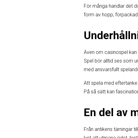
För många handlar det do
form av hopp, förpackad i
Underhålln
Även om casinospel kan v
Spel bör alltid ses som u
med ansvarsfullt spelande
Att spela med eftertanke 
På så sätt kan fascinatio
En del av 
Från antikens tärningar ti
lust att utmana ödet, te