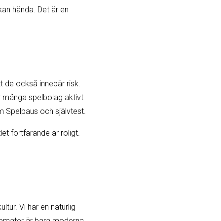
kan hända. Det är en
 de också innebär risk.
ar många spelbolag aktivt
om Spelpaus och självtest.
t fortfarande är roligt.
ltur. Vi har en naturlig
utomater är bara moderna