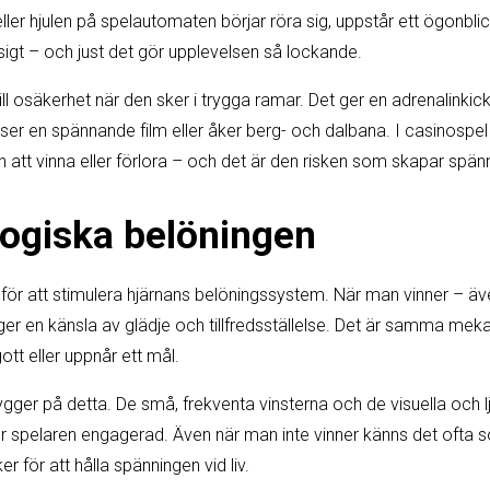
eller hjulen på spelautomaten börjar röra sig, uppstår ett ögonblic
sigt – och just det gör upplevelsen så lockande.
till osäkerhet när den sker i trygga ramar. Det ger en adrenalin
ser en spännande film eller åker berg- och dalbana. I casinospel
en att vinna eller förlora – och det är den risken som skapar spän
ogiska belöningen
för att stimulera hjärnans belöningssystem. När man vinner – 
r en känsla av glädje och tillfredsställelse. Det är samma mek
ott eller uppnår ett mål.
ygger på detta. De små, frekventa vinsterna och de visuella och 
r spelaren engagerad. Även när man inte vinner känns det ofta 
r för att hålla spänningen vid liv.