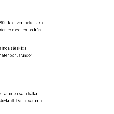
1800-talet var mekaniska
arianter med teman från
 inga särskilda
omater bonusrundor,
ust drömmen som håller
k drivkraft. Det är samma