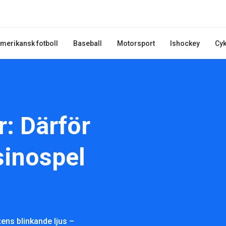
merikansk fotboll
Baseball
Motorsport
Ishockey
Cyk
: Därför
sinospel
tens blinkande ljus –