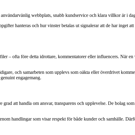
användarvänlig webbplats, snabb kundservice och klara villkor är i da
ter hanteras och hur vinster betalas ut signalerar att de har inget att 
ler – ofta före detta idrottare, kommentatorer eller influencers. När e
tidigare, och samarbeten som upplevs som oäkta eller överdrivet kommer
t genuint engagemang.
grad att handla om ansvar, transparens och upplevelse. De bolag som
enom handlingar som visar respekt för både kunder och samhälle. Därf