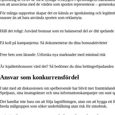
om att associeras med de värden som sporten representerar – gemenskap
För många supportrar skapar det en känsla av igenkänning och legitimitet 
snarare än att bara använda sporten som reklamyta.
Håll det roligt: Använd bonusar som en balanserad del av ditt spelande
Få koll på kampanjerna: Så dokumenterar du dina bonusaktiviteter
Free bets som lärande: Utforska nya marknader med minimal risk
Är lojalitetsbonusen värd det? Så bedömer du dina bettingerbjudanden
Ansvar som konkurrensfördel
I takt med att diskussionen om spelberoende har blivit mer framträdande
Spelpaus, sina insatsgränser och sina informationskampanjer om sunt s
Det handlar inte bara om att följa lagstiftningen, utan om att bygga ett
breda målgruppen som söker underhållning utan risk för missbruk.