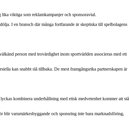
g lika viktiga som reklamkampanjer och sponsoravtal.
dölja. I en bransch där många fortfarande är skeptiska till spelbolagens
n välkänd person med trovärdighet inom sportvärlden associeras med ett
siella kan snabbt slå tillbaka. De mest framgångsrika partnerskapen är
 lyckas kombinera underhållning med etisk medvetenhet kommer att stå
ör blir varumärkesbyggande och sponsring inte bara marknadsföring,