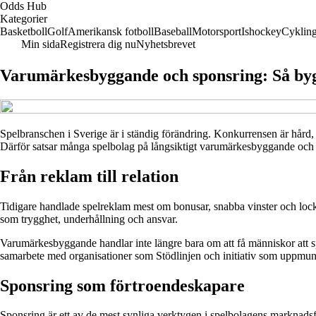
Odds Hub
Kategorier
Basketboll
Golf
Amerikansk fotboll
Baseball
Motorsport
Ishockey
Cyklin
Min sida
Registrera dig nu
Nyhetsbrevet
Varumärkesbyggande och sponsring: Så byg
Spelbranschen i Sverige är i ständig förändring. Konkurrensen är hård, r
Därför satsar många spelbolag på långsiktigt varumärkesbyggande och str
Från reklam till relation
Tidigare handlade spelreklam mest om bonusar, snabba vinster och loc
som trygghet, underhållning och ansvar.
Varumärkesbyggande handlar inte längre bara om att få människor att sp
samarbete med organisationer som Stödlinjen och initiativ som uppmuntra
Sponsring som förtroendeskapare
Sponsring är ett av de mest synliga verktygen i spelbolagens marknadsför