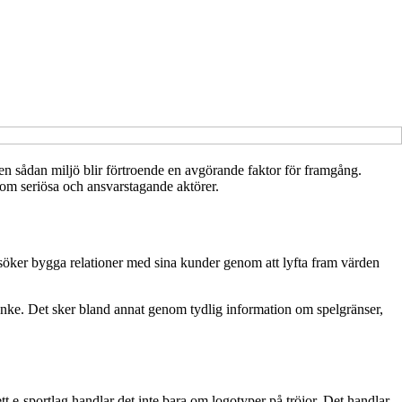
 en sådan miljö blir förtroende en avgörande faktor för framgång.
som seriösa och ansvarstagande aktörer.
öker bygga relationer med sina kunder genom att lyfta fram värden
anke. Det sker bland annat genom tydlig information om spelgränser,
t e-sportlag handlar det inte bara om logotyper på tröjor. Det handlar