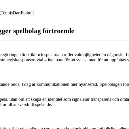
g
Tennis
Dart
Fotboll
ger spelbolag förtroende
egleringen är strikt och spelarna har fler valmöjligheter än någonsin. I
ategiska sponsoravtal – inte bara för att synas, utan för att uppfattas 
kande odds. I dag är kommunikationen mer nyanserad. Spelbolagen förs
ela, utan om att skapa en identitet som signalerar transparens och omt
r till ansvarsfullt spelande.
ing. När ett spelbolag sponsrar en hockeyklubb, en fotbollsliga eller et