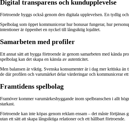
Digital transparens och kundupplevelse
Förtroende byggs också genom den digitala upplevelsen. En tydlig och 
Spelbolag som öppet kommunicerar hur bonusar fungerar, hur personuppgif
intentioner är öppenhet en nyckel till långsiktig lojalitet.
Samarbeten med profiler
Ett annat sätt att bygga förtroende är genom samarbeten med kända profi
spelbolag kan det skapa en känsla av autenticitet.
Men balansen är viktig. Svenska konsumenter är i dag mer kritiska än 
de där profilen och varumärket delar värderingar och kommunicerar et
Framtidens spelbolag
Framöver kommer varumärkesbyggande inom spelbranschen i allt högre 
starkast.
Förtroende kan inte köpas genom reklam ensam – det måste förtjänas g
utan ett sätt att skapa långsiktiga relationer och ett hållbart förtroende.