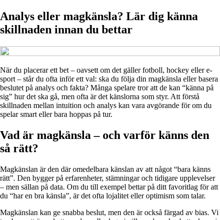
Analys eller magkänsla? Lär dig känna
skillnaden innan du bettar
När du placerar ett bet – oavsett om det gäller fotboll, hockey eller e-
sport – står du ofta inför ett val: ska du följa din magkänsla eller basera
beslutet på analys och fakta? Många spelare tror att de kan “känna på
sig” hur det ska gå, men ofta är det känslorna som styr. Att förstå
skillnaden mellan intuition och analys kan vara avgörande för om du
spelar smart eller bara hoppas på tur.
Vad är magkänsla – och varför känns den
så rätt?
Magkänslan är den där omedelbara känslan av att något “bara känns
rätt”. Den bygger på erfarenheter, stämningar och tidigare upplevelser
– men sällan på data. Om du till exempel bettar på ditt favoritlag för att
du “har en bra känsla”, är det ofta lojalitet eller optimism som talar.
Magkänslan kan ge snabba beslut, men den är också färgad av bias. Vi