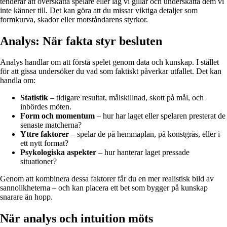
tenderar att överskatta spelare eller lag vi gillar och underskatta dem vi
inte känner till. Det kan göra att du missar viktiga detaljer som
formkurva, skador eller motståndarens styrkor.
Analys: När fakta styr besluten
Analys handlar om att förstå spelet genom data och kunskap. I stället
för att gissa undersöker du vad som faktiskt påverkar utfallet. Det kan
handla om:
Statistik
– tidigare resultat, målskillnad, skott på mål, och
inbördes möten.
Form och momentum
– hur har laget eller spelaren presterat de
senaste matcherna?
Yttre faktorer
– spelar de på hemmaplan, på konstgräs, eller i
ett nytt format?
Psykologiska aspekter
– hur hanterar laget pressade
situationer?
Genom att kombinera dessa faktorer får du en mer realistisk bild av
sannolikheterna – och kan placera ett bet som bygger på kunskap
snarare än hopp.
När analys och intuition möts