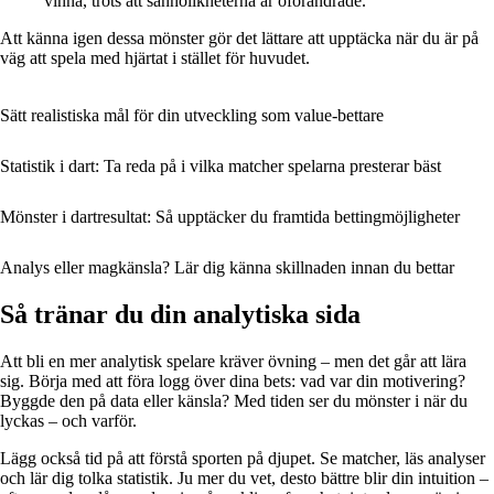
vinna, trots att sannolikheterna är oförändrade.
Att känna igen dessa mönster gör det lättare att upptäcka när du är på
väg att spela med hjärtat i stället för huvudet.
Sätt realistiska mål för din utveckling som value-bettare
Statistik i dart: Ta reda på i vilka matcher spelarna presterar bäst
Mönster i dartresultat: Så upptäcker du framtida bettingmöjligheter
Analys eller magkänsla? Lär dig känna skillnaden innan du bettar
Så tränar du din analytiska sida
Att bli en mer analytisk spelare kräver övning – men det går att lära
sig. Börja med att föra logg över dina bets: vad var din motivering?
Byggde den på data eller känsla? Med tiden ser du mönster i när du
lyckas – och varför.
Lägg också tid på att förstå sporten på djupet. Se matcher, läs analyser
och lär dig tolka statistik. Ju mer du vet, desto bättre blir din intuition –