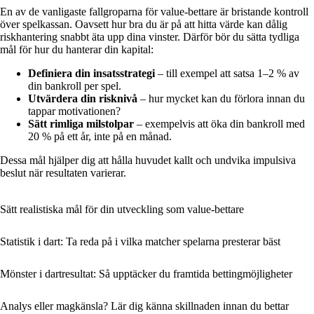
En av de vanligaste fallgroparna för value-bettare är bristande kontroll
över spelkassan. Oavsett hur bra du är på att hitta värde kan dålig
riskhantering snabbt äta upp dina vinster. Därför bör du sätta tydliga
mål för hur du hanterar din kapital:
Definiera din insatsstrategi
– till exempel att satsa 1–2 % av
din bankroll per spel.
Utvärdera din risknivå
– hur mycket kan du förlora innan du
tappar motivationen?
Sätt rimliga milstolpar
– exempelvis att öka din bankroll med
20 % på ett år, inte på en månad.
Dessa mål hjälper dig att hålla huvudet kallt och undvika impulsiva
beslut när resultaten varierar.
Sätt realistiska mål för din utveckling som value-bettare
Statistik i dart: Ta reda på i vilka matcher spelarna presterar bäst
Mönster i dartresultat: Så upptäcker du framtida bettingmöjligheter
Analys eller magkänsla? Lär dig känna skillnaden innan du bettar