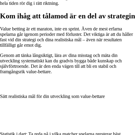
hela tiden rör dig i rätt riktning.
Kom ihåg att tålamod är en del av strategin
Value betting är ett maraton, inte en sprint. Även de mest erfarna
spelarna går igenom perioder med förluster. Det viktiga är att du håller
fast vid din strategi och dina realistiska mål – även när resultaten
tillfälligt går emot dig.
Genom att tänka långsiktigt, lära av dina misstag och mäta din
utveckling systematiskt kan du gradvis bygga både kunskap och
självförtroende. Det är den enda vägen till att bli en stabil och
framgångsrik value-bettare.
Sätt realistiska mål för din utveckling som value-bettare
Statistik i dart: Ta reda på i vilka matcher spelarna presterar bäst