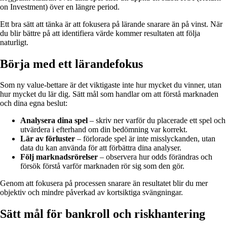
on Investment) över en längre period.
Ett bra sätt att tänka är att fokusera på lärande snarare än på vinst. När
du blir bättre på att identifiera värde kommer resultaten att följa
naturligt.
Börja med ett lärandefokus
Som ny value-bettare är det viktigaste inte hur mycket du vinner, utan
hur mycket du lär dig. Sätt mål som handlar om att förstå marknaden
och dina egna beslut:
Analysera dina spel
– skriv ner varför du placerade ett spel och
utvärdera i efterhand om din bedömning var korrekt.
Lär av förluster
– förlorade spel är inte misslyckanden, utan
data du kan använda för att förbättra dina analyser.
Följ marknadsrörelser
– observera hur odds förändras och
försök förstå varför marknaden rör sig som den gör.
Genom att fokusera på processen snarare än resultatet blir du mer
objektiv och mindre påverkad av kortsiktiga svängningar.
Sätt mål för bankroll och riskhantering