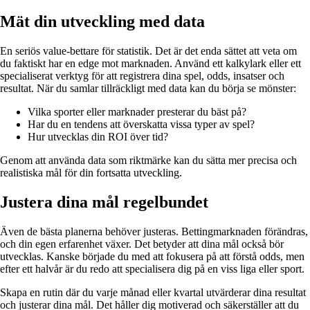
Mät din utveckling med data
En seriös value-bettare för statistik. Det är det enda sättet att veta om
du faktiskt har en edge mot marknaden. Använd ett kalkylark eller ett
specialiserat verktyg för att registrera dina spel, odds, insatser och
resultat. När du samlar tillräckligt med data kan du börja se mönster:
Vilka sporter eller marknader presterar du bäst på?
Har du en tendens att överskatta vissa typer av spel?
Hur utvecklas din ROI över tid?
Genom att använda data som riktmärke kan du sätta mer precisa och
realistiska mål för din fortsatta utveckling.
Justera dina mål regelbundet
Även de bästa planerna behöver justeras. Bettingmarknaden förändras,
och din egen erfarenhet växer. Det betyder att dina mål också bör
utvecklas. Kanske började du med att fokusera på att förstå odds, men
efter ett halvår är du redo att specialisera dig på en viss liga eller sport.
Skapa en rutin där du varje månad eller kvartal utvärderar dina resultat
och justerar dina mål. Det håller dig motiverad och säkerställer att du