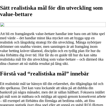
Sätt realistiska mål för din utveckling som
value-bettare
Att bli en framgångsrik value-bettare handlar inte bara om att hitta spel
med värde – det handlar minst lika mycket om att bygga upp en
realistisk och långsiktig strategi för din utveckling. Många nybörjare
drömmer om snabba vinster, men sanningen är att framgång inom
value betting kräver tålamod, disciplin och en tydlig plan för hur du
ska förbättra dig över tid. Här får du en guide till hur du kan sätta
realistiska mål för din utveckling som value-bettare – och därmed öka
dina chanser att nå stabila resultat på lång sikt.
Förstå vad “realistiska mål” innebär
Ett realistiskt mål tar hänsyn till din erfarenhet, din tillgängliga tid och
din spelkassa. Det kan vara lockande att sikta på att dubbla din
bankroll på några månader, men det är sällan hållbart. Fokusera istället
på mål som är mätbara och möjliga att uppnå genom konsekvent arbete
– till exempel att förbättra din förmåga att bedöma odds, att föra
noggrann statistik över dina spel eller att uppnå en stabil ROI (Return