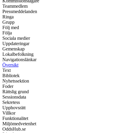
Kommissionstagare
Teammedlem
Pressmeddelanden
Ringa
Grupp
Följ med
Följa
Sociala medier
Uppdateringar
Gemenskap
Lokalbefolkning
Navigationslänkar
Översikt
Text
Bibliotek
Nyhetssektion
Foder
Rättslig grund
Sessionsdata
Sekretess
Upphovsrätt
Villkor
Funktionalitet
Miljömedvetenhet
OddsHub.se