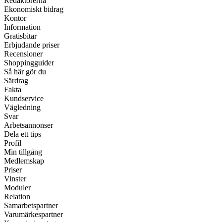
Redaktörerna
Ekonomiskt bidrag
Kontor
Information
Gratisbitar
Erbjudande priser
Recensioner
Shoppingguider
Så här gör du
Särdrag
Fakta
Kundservice
Vägledning
Svar
Arbetsannonser
Dela ett tips
Profil
Min tillgång
Medlemskap
Priser
Vinster
Moduler
Relation
Samarbetspartner
Varumärkespartner