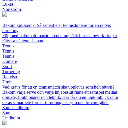
Lukas
Norrström
Bakom kulisserna: Så samarbetar tennisdomare för en rättvis
turnering
Följ med bakom domarstolen och upptäck hur teamwork skapar
rättvisa på tennisbanan
Tennis
Tennis
Tennis
Domare
Sport
Turnering
Rättvisa
7 min
Vad krävs för att en tennismatch ska upplevas som helt rättvis?
Bakom varje serve och varje linjebeslut finns ett samspel mellan
domare, funktionärer och teknik. Här får du en unik inblick i hur
deras samarbete formar turneringens rytm och trovärdighet.
Sam Lindholm
Sam
Lindholm