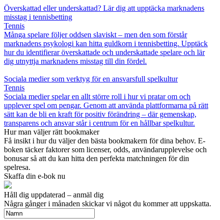
Överskattad eller underskattad? Lär dig att upptäcka marknadens
misstag i tennisbetting
Tennis
Många spelare följer oddsen slaviskt – men den som förstår
marknadens psykologi kan hitta guldkorn i tennisbetting. Upptäck
hur du identifierar överskattade och underskattade spelare och lär
dig utnyttja marknadens misstag till din fördel.
Sociala medier som verktyg för en ansvarsfull spelkultur
Tennis
Sociala medier spelar en allt större roll i hur vi pratar om och
upplever spel om pengar. Genom att använda plattformarna på rätt
sätt kan de bli en kraft för positiv förändring – där gemenskap,
transparens och ansvar står i centrum för en hållbar spelkultur.
Hur man väljer rätt bookmaker
Få insikt i hur du väljer den bästa bookmakern för dina behov. E-
boken täcker faktorer som licenser, odds, användarupplevelse och
bonusar så att du kan hitta den perfekta matchningen för din
spelresa.
Skaffa din e-bok nu
Håll dig uppdaterad – anmäl dig
Några gånger i månaden skickar vi något du kommer att uppskatta.