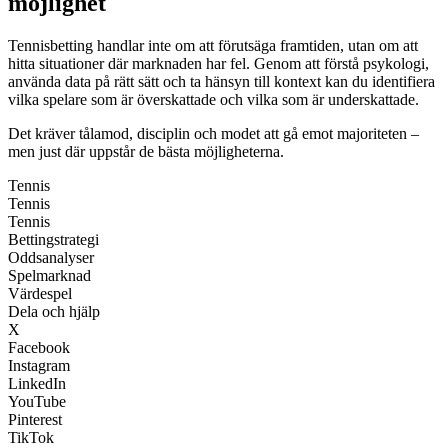
möjlighet
Tennisbetting handlar inte om att förutsäga framtiden, utan om att
hitta situationer där marknaden har fel. Genom att förstå psykologi,
använda data på rätt sätt och ta hänsyn till kontext kan du identifiera
vilka spelare som är överskattade och vilka som är underskattade.
Det kräver tålamod, disciplin och modet att gå emot majoriteten –
men just där uppstår de bästa möjligheterna.
Tennis
Tennis
Tennis
Bettingstrategi
Oddsanalyser
Spelmarknad
Värdespel
Dela och hjälp
X
Facebook
Instagram
LinkedIn
YouTube
Pinterest
TikTok