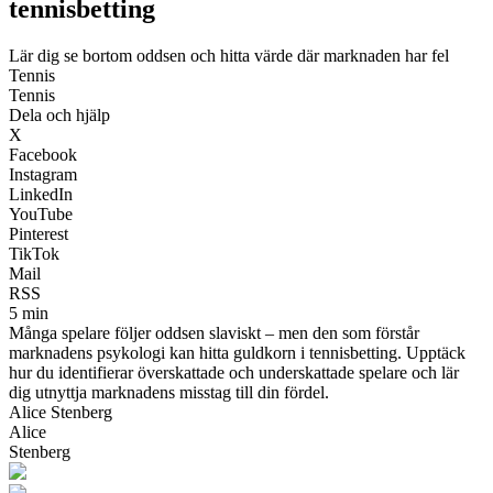
tennisbetting
Lär dig se bortom oddsen och hitta värde där marknaden har fel
Tennis
Tennis
Dela och hjälp
X
Facebook
Instagram
LinkedIn
YouTube
Pinterest
TikTok
Mail
RSS
5 min
Många spelare följer oddsen slaviskt – men den som förstår
marknadens psykologi kan hitta guldkorn i tennisbetting. Upptäck
hur du identifierar överskattade och underskattade spelare och lär
dig utnyttja marknadens misstag till din fördel.
Alice Stenberg
Alice
Stenberg