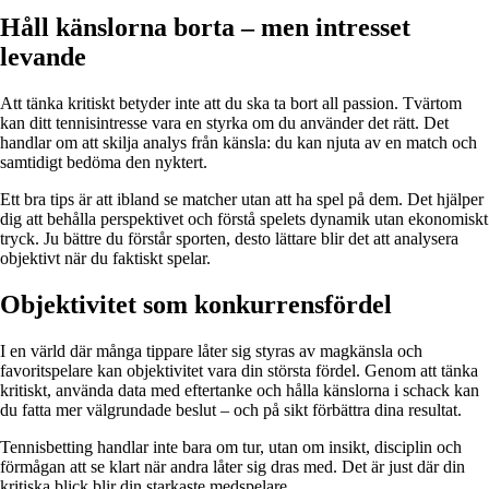
Håll känslorna borta – men intresset
levande
Att tänka kritiskt betyder inte att du ska ta bort all passion. Tvärtom
kan ditt tennisintresse vara en styrka om du använder det rätt. Det
handlar om att skilja analys från känsla: du kan njuta av en match och
samtidigt bedöma den nyktert.
Ett bra tips är att ibland se matcher utan att ha spel på dem. Det hjälper
dig att behålla perspektivet och förstå spelets dynamik utan ekonomiskt
tryck. Ju bättre du förstår sporten, desto lättare blir det att analysera
objektivt när du faktiskt spelar.
Objektivitet som konkurrensfördel
I en värld där många tippare låter sig styras av magkänsla och
favoritspelare kan objektivitet vara din största fördel. Genom att tänka
kritiskt, använda data med eftertanke och hålla känslorna i schack kan
du fatta mer välgrundade beslut – och på sikt förbättra dina resultat.
Tennisbetting handlar inte bara om tur, utan om insikt, disciplin och
förmågan att se klart när andra låter sig dras med. Det är just där din
kritiska blick blir din starkaste medspelare.