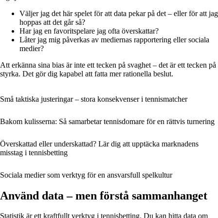
Väljer jag det här spelet för att data pekar på det – eller för att jag
hoppas att det går så?
Har jag en favoritspelare jag ofta överskattar?
Låter jag mig påverkas av mediernas rapportering eller sociala
medier?
Att erkänna sina bias är inte ett tecken på svaghet – det är ett tecken på
styrka. Det gör dig kapabel att fatta mer rationella beslut.
Små taktiska justeringar – stora konsekvenser i tennismatcher
Bakom kulisserna: Så samarbetar tennisdomare för en rättvis turnering
Överskattad eller underskattad? Lär dig att upptäcka marknadens
misstag i tennisbetting
Sociala medier som verktyg för en ansvarsfull spelkultur
Använd data – men förstå sammanhanget
Statistik är ett kraftfullt verktyg i tennisbetting. Du kan hitta data om